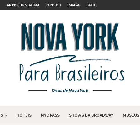
ANTES DE VIAGEM
CONTATO
OS MELHORES MUSICAIS DA BROADWAY SE VOCÊ 
MAPAS
BLOG
Dicas de Nova York
ES
HOTÉIS
NYC PASS
SHOWS DA BROADWAY
MUSEUS