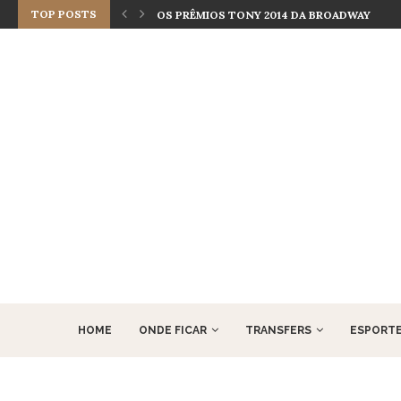
TOP POSTS
OS PRÊMIOS TONY 2014 DA BROADWAY
HOME
ONDE FICAR
TRANSFERS
ESPORT