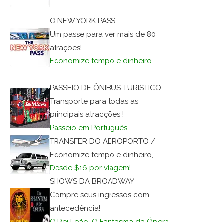
O NEW YORK PASS
Um passe para ver mais de 80
atrações!
Economize tempo e dinheiro
PASSEIO DE ÔNIBUS TURISTICO
Transporte para todas as
principais atracções !
Passeio em Português
TRANSFER DO AEROPORTO /
Economize tempo e dinheiro,
Desde $16 por viagem!
SHOWS DA BROADWAY
Compre seus ingressos com
antecedência!
O Rei Leão, O Fantasma da Ópera,