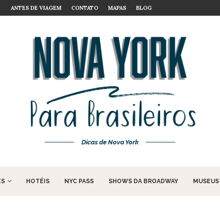
ANTES DE VIAGEM
CONTATO
DESAFIO DE COMIDA EM NOVA YORK
MAPAS
BLOG
OCÊ NÃO...
Dicas de Nova York
ES
HOTÉIS
NYC PASS
SHOWS DA BROADWAY
MUSEUS