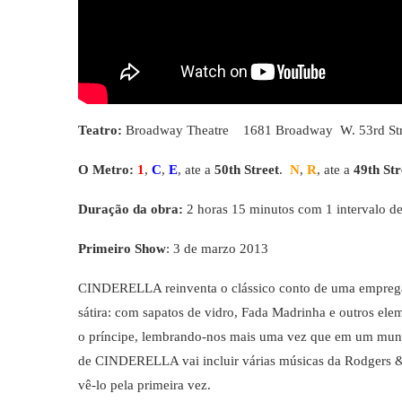
Teatro:
Broadway Theatre 1681 Broadway W. 53rd Str
O Metro:
1
,
C
,
E
, ate a
50th Street
.
N
,
R
,
ate a
49th Str
Duração da obra:
2 horas 15 minutos com 1 intervalo d
Primeiro Show
: 3 de marzo 2013
CINDERELLA reinventa o clássico conto de uma emprega
sátira: com sapatos de vidro, Fada Madrinha e outros eleme
o príncipe, lembrando-nos mais uma vez que em um mund
de CINDERELLA vai incluir várias músicas da Rodgers &
vê-lo pela primeira vez.