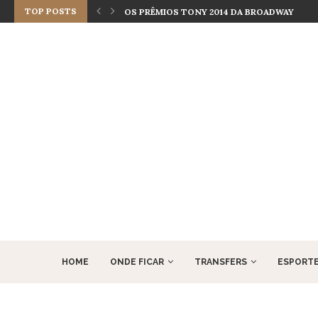
TOP POSTS
OS MELHORES MUSICAIS DA BROADWAY SE V
HOME
ONDE FICAR
TRANSFERS
ESPORT