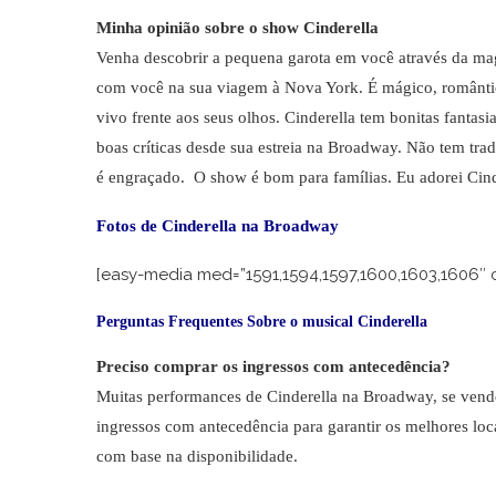
Minha opinião sobre o show Cinderella
Venha descobrir a pequena garota em você através da mag
com você na sua viagem à Nova York. É mágico, romântic
vivo frente aos seus olhos. Cinderella tem bonitas fantas
boas críticas desde sua estreia na Broadway. Não tem tr
é engraçado. O show é bom para famílias. Eu adorei Cind
Fotos de Cinderella na Broadway
[easy-media med=”1591,1594,1597,1600,1603,1606″ co
Perguntas Frequentes Sobre o musical Cinderella
Preciso comprar os ingressos com antecedência?
Muitas performances de Cinderella na Broadway, se vend
ingressos com antecedência para garantir os melhores loca
com base na disponibilidade.