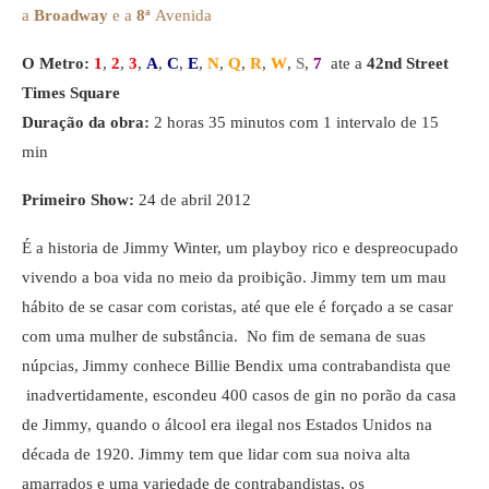
a
Broadway
e a
8ª
Avenida
O Metro:
1
,
2
,
3
,
A
,
C
,
E
,
N
,
Q
,
R
,
W
,
S
,
7
ate a
42nd Street
Times Square
Duração da obra:
2 horas 35 minutos com 1 intervalo de 15
min
Primeiro Show:
24 de abril 2012
É a historia de Jimmy Winter, um playboy rico e despreocupado
vivendo a boa vida no meio da proibição. Jimmy tem um mau
hábito de se casar com coristas, até que ele é forçado a se casar
com uma mulher de substância. No fim de semana de suas
núpcias, Jimmy conhece Billie Bendix uma contrabandista que
inadvertidamente, escondeu 400 casos de gin no porão da casa
de Jimmy, quando o álcool era ilegal nos Estados Unidos na
década de 1920. Jimmy tem que lidar com sua noiva alta
amarrados e uma variedade de contrabandistas, os