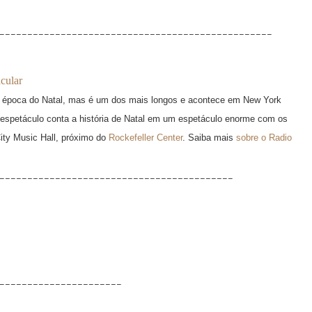
_________________________________________________
cular
a época do Natal, mas é um dos mais longos e acontece em New York
e espetáculo conta a história de Natal em um espetáculo enorme com os
ity Music Hall, próximo do
Rockefeller Center
. Saiba mais
sobre o Radio
__________________________________________
______________________