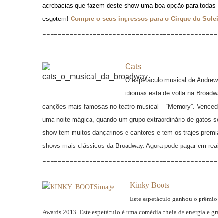
acrobacias que fazem deste show uma boa opção para todas as
esgotem
!
Compre o seus ingressos para o Cirque du Solei
_____________________________________________
Cats
O espetáculo musical de Andrew
idiomas está de volta na Broad
canções mais famosas no teatro musical – “Memory”. Vencedo
uma noite mágica, quando um grupo extraordinário de gatos se
show tem muitos dançarinos e cantores e tem os trajes premi
shows mais clássicos da Broadway. Agora pode pagar em re
_____________________________________________
Kinky Boots
Este espetáculo ganhou o prêmio 
Awards 2013. Este espetáculo é uma comédia cheia de energia e gra