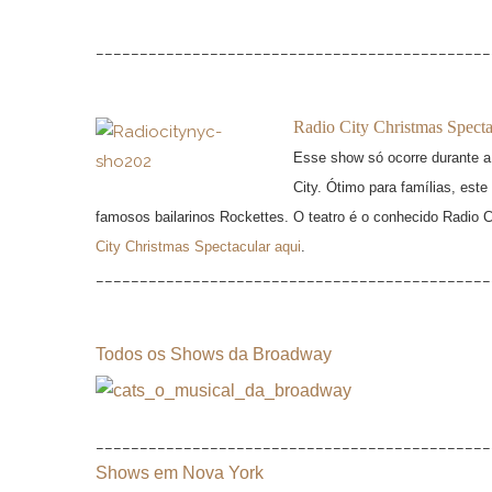
_____________________________________________
Radio City Christmas Specta
Esse show só ocorre durante 
City. Ótimo para famílias, est
famosos bailarinos Rockettes. O teatro é o conhecido Radio C
City Christmas Spectacular aqui
.
_____________________________________________
Todos os Shows da Broadway
_____________________________________________
Shows em Nova York