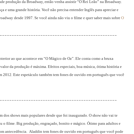
nde produção da Broadway, então venha assistir “O Rei Leão” na Broadway.
a e uma grande história. Você não precisa entender Inglês para apreciar e
Broadway desde 1997. Se você ainda não viu o filme e quer saber mais sobre
O
_________________________________________________
 anterior ao que acontece em “O Mágico de Oz”. Ele conta como a bruxa
valor da produção é máxima. Efeitos especiais, boa música, ótima história e
em 2012. Este espetáculo também tem fones de ouvido em português que você
_________________________________________________
 dos shows mais populares desde que foi inaugurado. O show não vai te
viu o filme. Big produção, engraçado, bonito e mágico. Ótimo para adultos e
 com antecedência. Aladdin tem fones de ouvido em português que você pode