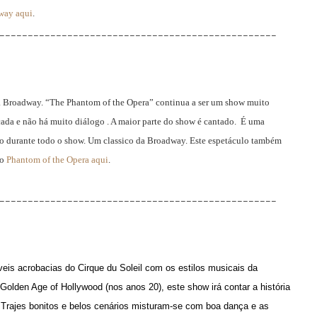
way aqui
.
_________________________________________________
da Broadway. “The Phantom of the Opera” continua a ser um show muito
cada e não há muito diálogo . A maior parte do show é cantado. É uma
ido durante todo o show. Um classico da Broadway. Este espetáculo também
 o
Phantom of the Opera aqui
.
_________________________________________________
s acrobacias do Cirque du Soleil com os estilos musicais da
olden Age of Hollywood (nos anos 20), este show irá contar a história
. Trajes bonitos e belos cenários misturam-se com boa dança e as