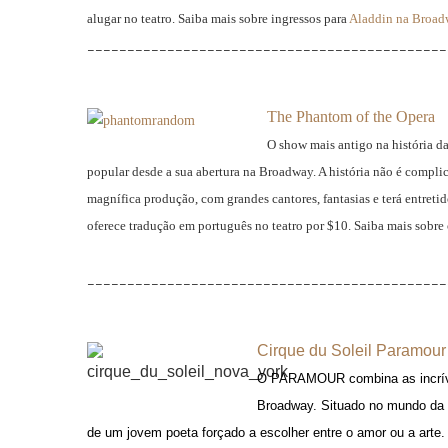
alugar no teatro. Saiba mais sobre ingressos para
Aladdin na Broad
_____________________________________________
The Phantom of the Opera
O show mais antigo na história 
popular desde a sua abertura na Broadway. A história não é compli
magnífica produção, com grandes cantores, fantasias e terá entret
oferece tradução em português no teatro por $10. Saiba mais sobre
_____________________________________________
Cirque du Soleil Paramour
O PARAMOUR combina as incrívei
Broadway. Situado no mundo da G
de um jovem poeta forçado a escolher entre o amor ou a arte