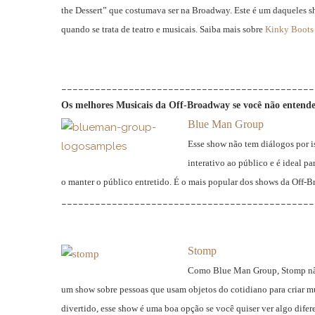
the Dessert” que costumava ser na Broadway. Este é um daqueles 
quando se trata de teatro e musicais. Saiba mais sobre
Kinky Boots
_____________________________________________
Os melhores Musicais da Off-Broadway se você não entende
Blue Man Group
Esse show não tem diálogos por i
interativo ao público e é ideal p
o manter o público entretido. É o mais popular dos shows da Off-
_____________________________________________
Stomp
Como Blue Man Group, Stomp não 
um show sobre pessoas que usam objetos do cotidiano para criar mú
divertido, esse show é uma boa opção se você quiser ver algo difer