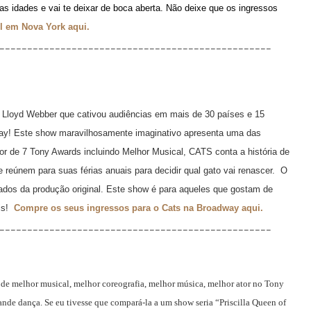
 idades e vai te deixar de boca aberta. Não deixe que os ingressos
l em Nova York aqui.
_________________________________________________
 Lloyd Webber que cativou audiências em mais de 30 países e 15
way! Este show maravilhosamente imaginativo apresenta uma das
r de 7 Tony Awards incluindo Melhor Musical, CATS conta a história de
 reúnem para suas férias anuais para decidir qual gato vai renascer. O
ados da produção original. Este show é para aqueles que gostam de
ais!
Compre os seus ingressos para o Cats na Broadway aqui.
_________________________________________________
de melhor musical, melhor coreografia, melhor música, melhor ator no Tony
nde dança. Se eu tivesse que compará-la a um show seria “Priscilla Queen of