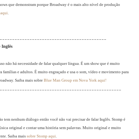
shows que demonstram porque Broadway é o mais alto nível de produção
 aqui
.
___________________________________________
 Inglês
sso não há necessidade de falar qualquer língua. É um show que é muito
ara famílias e adultos. É muito engraçado e usa o som, vídeo e movimento para
Broadway. Saiba mais sobre
Blue Man Group em Nova York aqui!
_________________________________________________
tem nenhum diálogo então você não vai precisar de falar Inglês. Stomp é
sica original e contar uma história sem palavras. Muito original e muito
ente. Saiba mais
sobre Stomp aqui
.